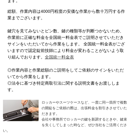
ます。
総額、作業内容は4000円程度の安価な作業から数十万円する作
業までございます。
鍵穴を見てみないとピン数、鍵の種類等が判断つかないため、
作業前に正確な料金を全国統一料金表でご説明させていただき
サインをいただいてから作業をします。 全国統一料金表がござ
いますので認定錠前技師により料金が変わることがないよう取
り組んでおります。
全国統一料金表
◎作業内容と作業総額のご説明をしてご依頼のサインをいただ
いてから作業をします。
◎法令に基づき特定商取引法に関する説明文書をお渡ししま
す。
ロッカーやスーツケースなど、一度に同一箇所で複数
の開錠をご依頼の際は、出張料金を割引きさせていた
だきます。
会社や事務所でロッカーの鍵を新調するときや、鍵束
を失くしてしまった時など、ぜひ当社をご活用くださ
い。