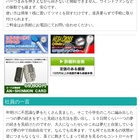
パーつまみを押さえながら回さないと開錠できません。ウインドファンなど
の振動でも緩まず、安心です。
使い方は簡単！桟に置いてツマミを回すだけです。道具要らずで手軽に取り
付けられます。
ご料金はお気軽にお電話にてお問い合わせください。
社員の一言
年明けに不思議な夢をたくさん見ました。そこで小学生のころに編み出した
一つの夢の続きをずっと見続ける方法を思い出し、１０日間くらい一つの夢
の続きを見続けたのですが、大人になったせいかこれは夢だと自覚している
ので夢の中で自由自在です。なんでも出来ます。でも何でも出来るの状態が
逆につまらなくなり、直ぐに飽きてしまって続きを見るのもコントロールす