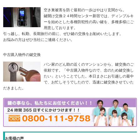
空き巣被害を防ぐ最初の一歩はやはり玄関から。
鍵開け交換２４時間センター新宿では、ディンプルキ
ーを始めとした各種防犯性の高い鍵を、多種多様にご
用意しております。
引っ越し、転勤、長期旅行の前に、ぜひ鍵の交換をお勧めいたします。
お悩みの方はぜひ当社にご連絡ください。
中古購入物件の鍵交換
パン家のどん助の近くのマンションから、鍵交換のご
依頼です。「中古購入物件なので、念のため鍵交換し
たい」ということでした。本日まさにお引越しの最中
で、お忙しそうでしたので、迅速に鍵交換させていた
だきました。
お客様の声