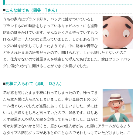
こんな鍵でも（四谷 Tさん）
うちの家内はブランド好き、バッグに鍵がついているし、
ブランドものの時計をしまっているキャビネットにも盗難
防止の鍵をかけています。そんなたくさん持っていてもつ
ける人間は一人なのにと思っていました。しかしある日バ
ッグの鍵を紛失してしまったようです。中に財布や携帯な
どを入れたままの紛失だったので、開けられず、しかも壊したくないとのこ
と。仕方がないので鍵屋さんを検索して呼んであげました。嫁はブランドバッ
グに傷がつかずに開けることができて大喜びでした。
泥棒に入られて（原町 Oさん）
弟が窓を開けたまま学校に行ってしまったので、帰ってき
たら空き巣に入られてしまいました。幸い金目のものはゲ
ーム機ぐらいでしたが盗難にあってしまいました。弟には
いつも戸締りをしろと言っていたので、残念です。取りあ
えず鍵屋さんを呼んで鍵を交換してもらいました。ほかに
何か対策はないかと聞くと、窓からの侵入者があった際にアラームがなるよう
なタイプの防犯グッズがあるとのことなのでそれもつけていただけました。こ